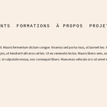
ENTS
FORMATIONS
À PROPOS
PROJE
DESERT
FICTI
21 juin 2024
DOCUM
t. Mauris fermentum dictum congue. Vivamus sed porta risus, ut laoreet leo. A
s, ut hendrerit elit eros vel leo. Ut eu venenatis lectus. Mauris libero sem, sod
 at vulputate massa, non consequat libero. Maecenas vehicula orci sit amet est