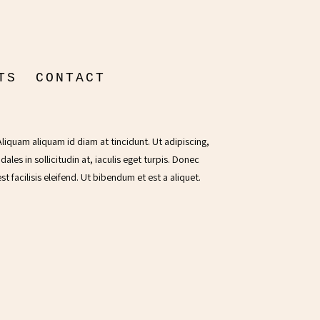
TS
CONTACT
ON
ENTAIRE
liquam aliquam id diam at tincidunt. Ut adipiscing,
ales in sollicitudin at, iaculis eget turpis. Donec
 facilisis eleifend. Ut bibendum et est a aliquet.