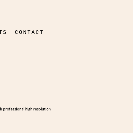
TS
CONTACT
ON
ENTAIRE
th professional high resolution