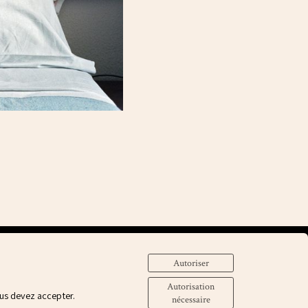
Autoriser
Autorisation
Envie d’avancer ensemble ?
ous devez accepter.
nécessaire
Parlons de votre projet !