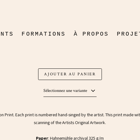
MOUNTAINS
ENTS
FORMATIONS
À PROPOS
PROJE
FICTI
Print
DOCUM
$20.3
(30% DÉSACTIVÉ)
AJOUTER AU PANIER
Sélectionnez une variante
tion Print. Each print is numbered hand-singed by the artist. This print made wi
scanning of the Artists Original Artwork.
Paper
: Hahnemühle archival 325 g/m